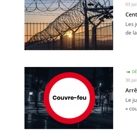
03 jui
Cent
Les 
de la
DÉ
30 ju
Arrê
Le j
« co