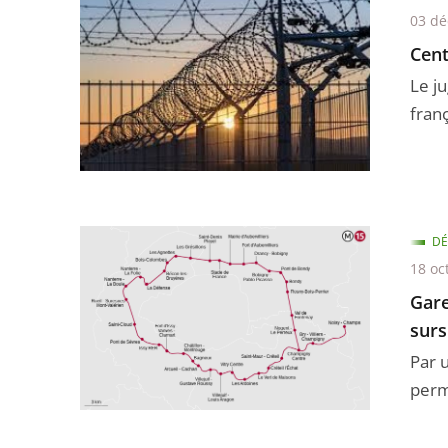
03 d
Cent
Le j
franç
DÉ
18 oc
Gare
surs
Par 
permi