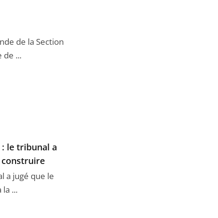
nde de la Section
de ...
 le tribunal a
 construire
l a jugé que le
a ...