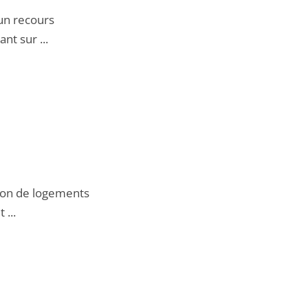
’un recours
nt sur ...
ion de logements
 ...