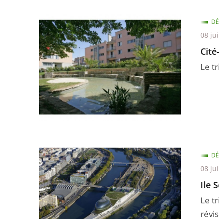
DÉ
08 ju
Cité
Le t
DÉ
08 ju
Ile 
Le t
révi