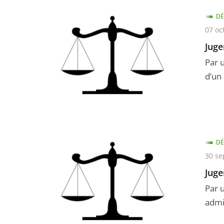
DÉ
07 oc
Juge
Par u
d’un 
DÉ
30 se
Juge
Par 
admin