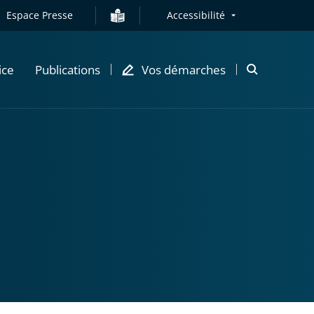
Espace Presse
Accessibilité
ice
Publications
Vos démarches
Ouvrir
la
modale
de
recherche