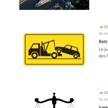
DÉ
04 ma
Retr
Le j
des 
DÉ
02 ma
Juge