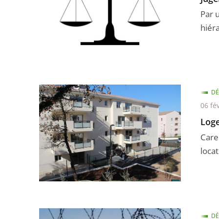
Par u
hiéra
DÉ
06 fé
Loge
Care
locat
DÉ