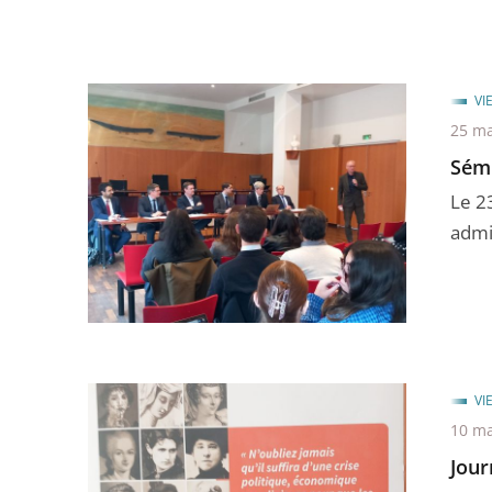
VI
25 ma
Sémi
Le 2
admin
VI
10 ma
Jour