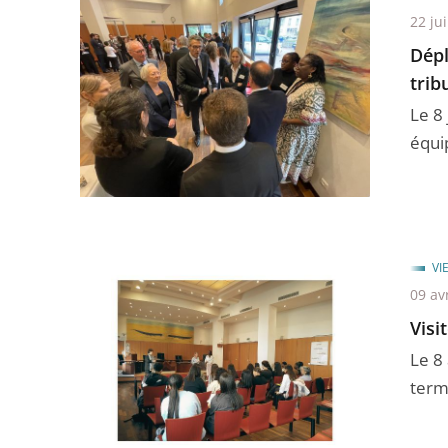
22 ju
Dépl
trib
Le 8 
équip
VI
09 av
Visi
Le 8 
term