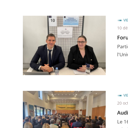
VI
10 d
Foru
Part
l'Un
VI
20 oc
Audi
Le 1