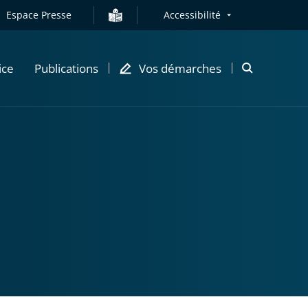
Espace Presse
Accessibilité
ice
Publications
Vos démarches
Ouvrir
la
modale
de
recherche