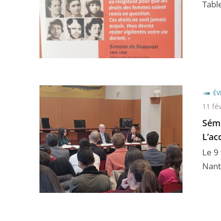
Tabl
ÉV
11 fé
Sémi
L’ac
Le 9 
Nante