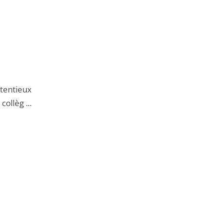
ntentieux
collèg ...