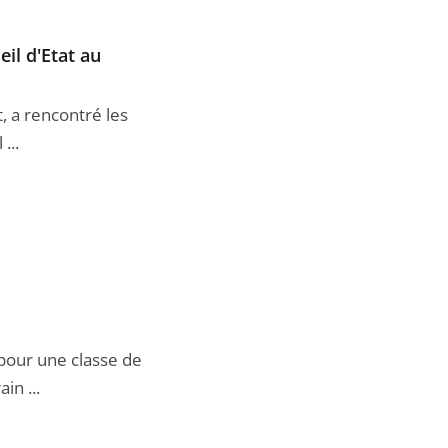
il d'Etat au
, a rencontré les
...
 pour une classe de
in ...