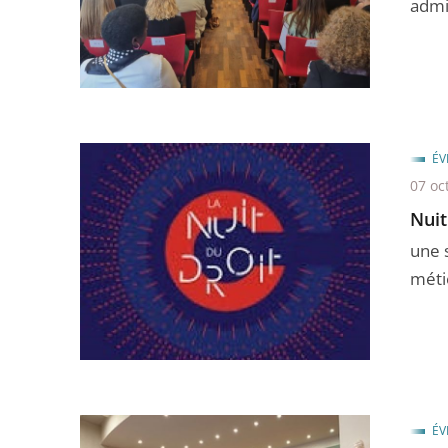
admi
ÉV
07 oc
Nuit
une 
méti
ÉV