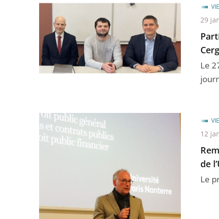
VI
29 ja
Part
Cer
Le 27
jour
VI
12 ja
Remi
de l
Le p