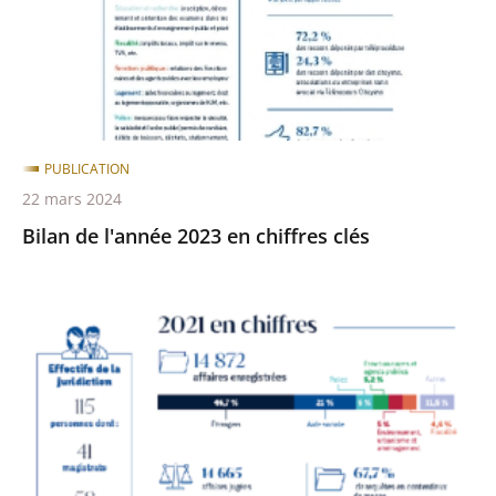
chiffres
clés
PUBLICATION
22 mars 2024
Bilan de l'année 2023 en chiffres clés
Bilan
2021
du
tribunal
administratif
de