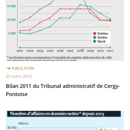
du
Tribunal
administratif
de
Cergy-
Pontoise
PUBLICATION
23 mars 2012
Bilan 2011 du Tribunal administratif de Cergy-
Pontoise
Bilan
2012