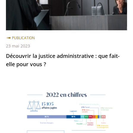
fait-
elle
pour
vous
?
PUBLICATION
23 mai 2023
Découvrir la justice administrative : que fait-
elle pour vous ?
Bilan
de
l'année
2022
en
chiffres