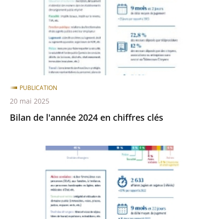
en
chiffres
clés
PUBLICATION
20 mai 2025
Bilan de l'année 2024 en chiffres clés
Bilan
de
l'année
2023
en