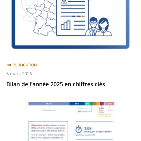
2025
après
avant
en
chiffres
clés
PUBLICATION
6 mars 2026
Bilan de l'année 2025 en chiffres clés
Bilan
de
l'année
2024