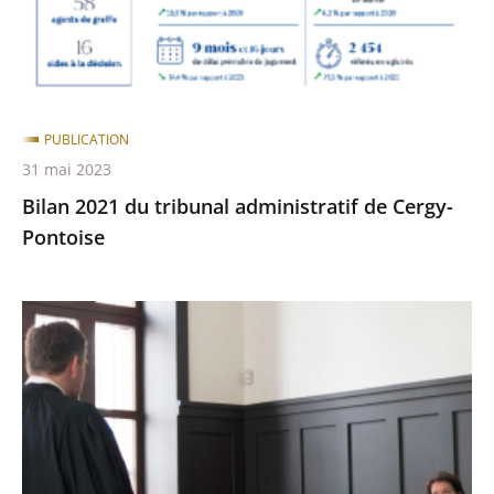
Cergy-
Pontoise
PUBLICATION
31 mai 2023
Bilan 2021 du tribunal administratif de Cergy-
Pontoise
Découvrir
la
justice
administrative
:
que