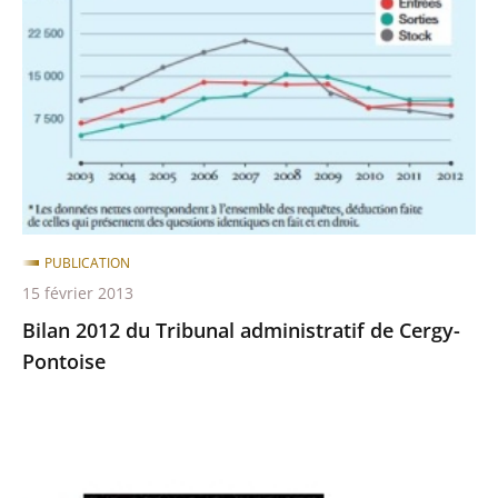
du
Tribunal
administratif
de
Cergy-
Pontoise
PUBLICATION
15 février 2013
Bilan 2012 du Tribunal administratif de Cergy-
Pontoise
Bilan
2010