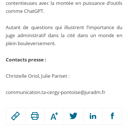
contentieuses avec la montée en puissance d’outils
comme ChatGPT.
Autant de questions qui illustrent l’importance du
juge administratif dans la cité dans un monde en
plein bouleversement.
Contacts presse :
Christelle Oriol, Julie Pariset :
communication.ta-cergy-pontoise@juradm.fr
Passer
Augmenter
le
ou
réduire
partage