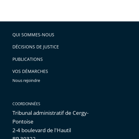
Passer
la
taille
de
le
de
la
l'article
partage
police
pour
de
arriver
QUI SOMMES-NOUS
l'article
après
pour
DÉCISIONS DE JUSTICE
arriver
PUBLICATIONS
avant
VOS DÉMARCHES
Nous rejoindre
COORDONNÉES
Tribunal administratif de Cergy-
Pontoise
2-4 boulevard de l'Hautil
BP 30322