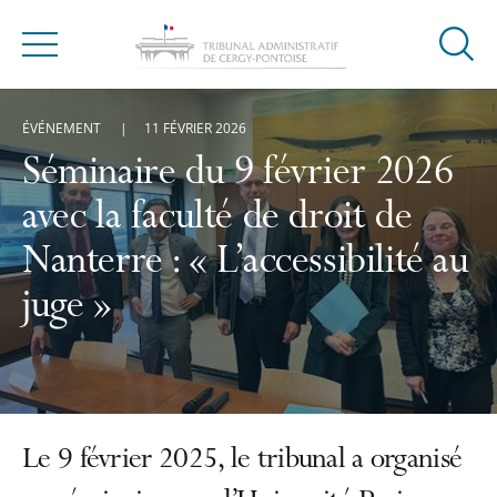
Ouvrir
Menu
la
modal
ÉVÉNEMENT
11 FÉVRIER 2026
de
reche
Séminaire du 9 février 2026
avec la faculté de droit de
Nanterre : « L’accessibilité au
juge »
Le 9 février 2025, le tribunal a organisé