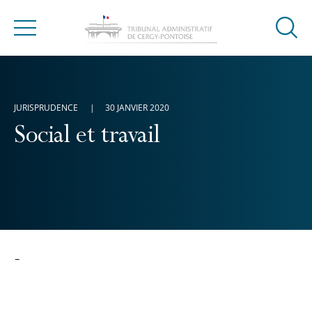
Ouvrir
Menu
la
modal
de
reche
JURISPRUDENCE
30 JANVIER 2020
Social et travail
-