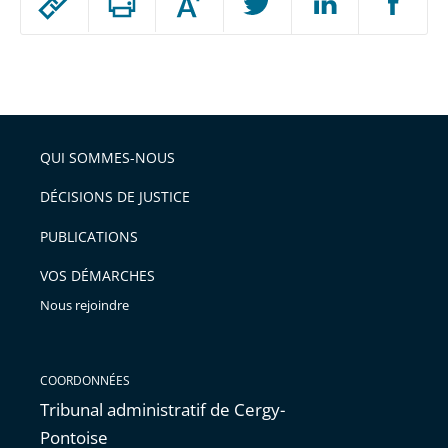
Augmenter
le
ou
réduire
partage
Passer
la
taille
de
le
de
la
l'article
partage
police
pour
de
arriver
QUI SOMMES-NOUS
l'article
après
pour
DÉCISIONS DE JUSTICE
arriver
PUBLICATIONS
avant
VOS DÉMARCHES
Nous rejoindre
COORDONNÉES
Tribunal administratif de Cergy-
Pontoise