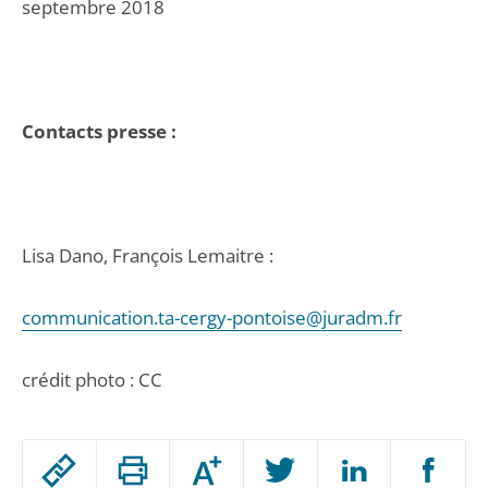
septembre 2018
Contacts presse :
Lisa Dano, François Lemaitre :
communication.ta-cergy-pontoise@juradm.fr
crédit photo : CC
Passer
Augmenter
le