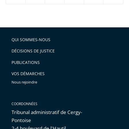
ou
réduire
partage
Passer
la
taille
de
le
de
la
l'article
partage
police
pour
de
arriver
QUI SOMMES-NOUS
l'article
après
pour
DÉCISIONS DE JUSTICE
arriver
PUBLICATIONS
avant
VOS DÉMARCHES
Nous rejoindre
COORDONNÉES
Tribunal administratif de Cergy-
Pontoise
2-4 boulevard de l'Hautil