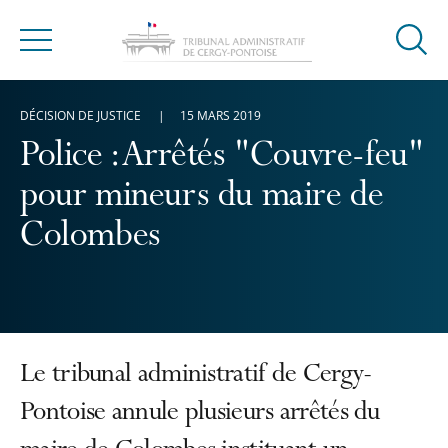
Ouvrir
Menu
la
modal
DÉCISION DE JUSTICE
15 MARS 2019
de
reche
Police : Arrêtés "Couvre-feu"
pour mineurs du maire de
Colombes
Le tribunal administratif de Cergy-
Pontoise annule plusieurs arrêtés du