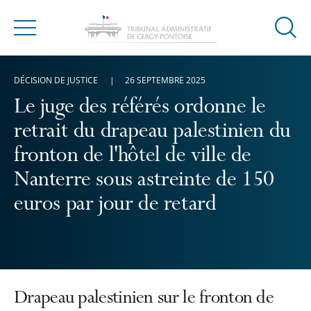
Ouvrir
Menu
la
modal
DÉCISION DE JUSTICE
26 SEPTEMBRE 2025
de
reche
Le juge des référés ordonne le
retrait du drapeau palestinien du
fronton de l'hôtel de ville de
Nanterre sous astreinte de 150
euros par jour de retard
Drapeau palestinien sur le fronton de