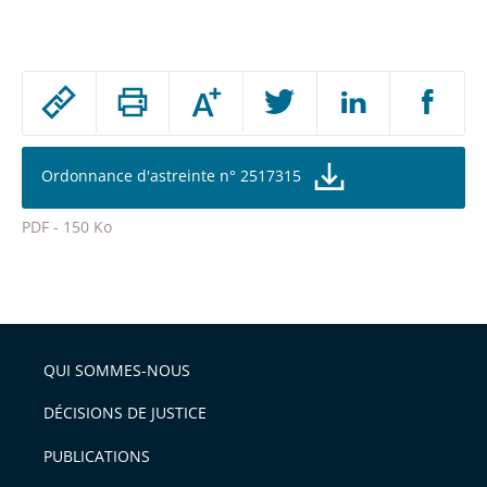
Passer
Augmenter
le
ou
réduire
partage
la
taille
de
Ordonnance d'astreinte n° 2517315
de
la
l'article
police
PDF - 150 Ko
pour
Passer
arriver
le
après
partage
de
QUI SOMMES-NOUS
l'article
pour
DÉCISIONS DE JUSTICE
arriver
PUBLICATIONS
avant