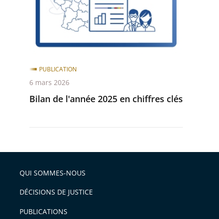
après
avant
en
chiffres
clés
PUBLICATION
6 mars 2026
Bilan de l'année 2025 en chiffres clés
QUI SOMMES-NOUS
DÉCISIONS DE JUSTICE
PUBLICATIONS